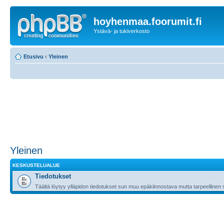
hoyhenmaa.foorumit.fi
Ystävä- ja tukiverkosto
Etusivu
‹
Yleinen
Yleinen
KESKUSTELUALUE
Tiedotukset
Täältä löytyy ylläpidon tiedotukset sun muu epäkiinnostava mutta tarpeellinen 