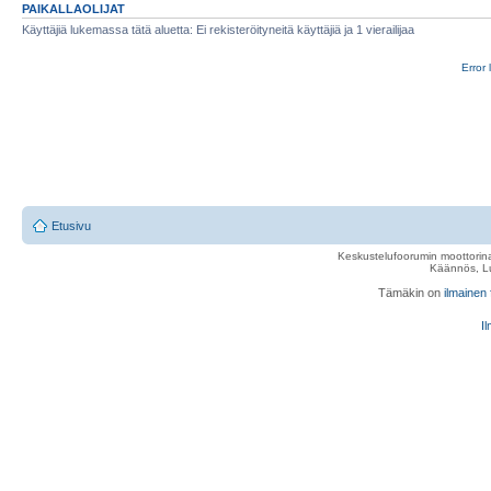
PAIKALLAOLIJAT
Käyttäjiä lukemassa tätä aluetta: Ei rekisteröityneitä käyttäjiä ja 1 vierailijaa
Error 
Etusivu
Keskustelufoorumin moottorina
Käännös, Lu
Tämäkin on
ilmainen
Il