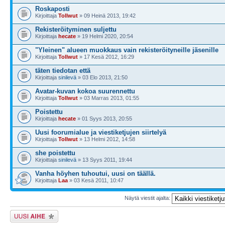
Roskaposti
Kirjoittaja
Tollwut
» 09 Heinä 2013, 19:42
Rekisteröityminen suljettu
Kirjoittaja
hecate
» 19 Helmi 2020, 20:54
"Yleinen" alueen muokkaus vain rekisteröityneille jäsenille
Kirjoittaja
Tollwut
» 17 Kesä 2012, 16:29
täten tiedotan että
Kirjoittaja
sinilevä
» 03 Elo 2013, 21:50
Avatar-kuvan kokoa suurennettu
Kirjoittaja
Tollwut
» 03 Marras 2013, 01:55
Poistettu
Kirjoittaja
hecate
» 01 Syys 2013, 20:55
Uusi foorumialue ja viestiketjujen siirtelyä
Kirjoittaja
Tollwut
» 13 Helmi 2012, 14:58
she poistettu
Kirjoittaja
sinilevä
» 13 Syys 2011, 19:44
Vanha höyhen tuhoutui, uusi on täällä.
Kirjoittaja
Laa
» 03 Kesä 2011, 10:47
Näytä viestit ajalta:
Lähetä uusi viesti