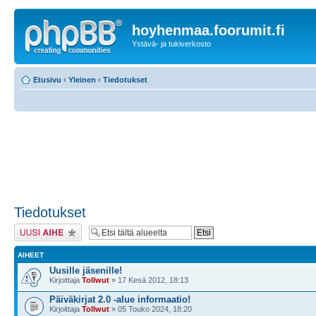
hoyhenmaa.foorumit.fi
Ystävä- ja tukiverkosto
Etusivu
‹
Yleinen
‹
Tiedotukset
Tiedotukset
Lähetä uusi viesti
AIHEET
Uusille jäsenille!
Kirjoittaja
Tollwut
» 17 Kesä 2012, 18:13
Päiväkirjat 2.0 -alue informaatio!
Kirjoittaja
Tollwut
» 05 Touko 2024, 18:20