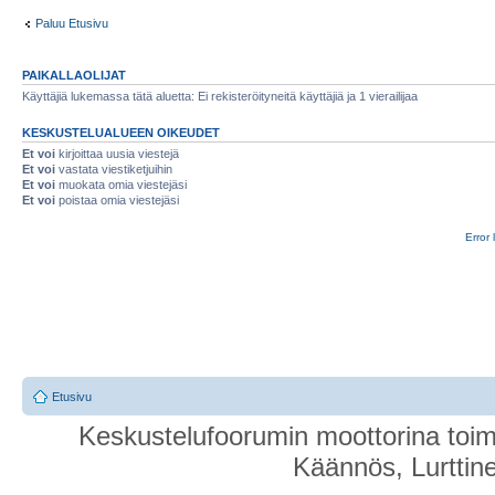
Paluu Etusivu
PAIKALLAOLIJAT
Käyttäjiä lukemassa tätä aluetta: Ei rekisteröityneitä käyttäjiä ja 1 vierailijaa
KESKUSTELUALUEEN OIKEUDET
Et voi
kirjoittaa uusia viestejä
Et voi
vastata viestiketjuihin
Et voi
muokata omia viestejäsi
Et voi
poistaa omia viestejäsi
Error 
Etusivu
Keskustelufoorumin moottorina toim
Käännös, Lurttin