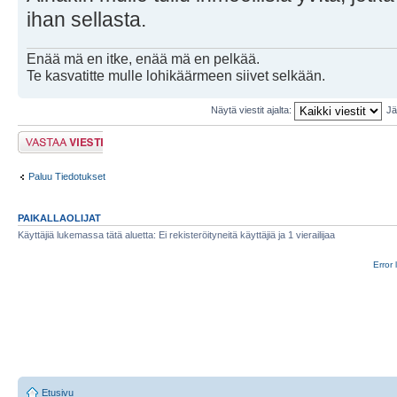
ihan sellasta.
Enää mä en itke, enää mä en pelkää.
Te kasvatitte mulle lohikäärmeen siivet selkään.
Näytä viestit ajalta:
Jä
Lähetä vastaus
Paluu Tiedotukset
PAIKALLAOLIJAT
Käyttäjiä lukemassa tätä aluetta: Ei rekisteröityneitä käyttäjiä ja 1 vierailijaa
Error 
Etusivu