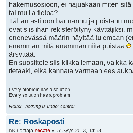
hakemusosioon, ei hajuakaan miten sitä s
tai muilla tietoa?
Tähän asti oon bannannu ja poistanu nuo kä
ovat siis ihan rekisteröityny käyttäjiksi, 
enenevässä määrin näyttää tulemaan (en
enemmän mitä enemmän niitä poistaa
ärsyttää.
En suosittele siis klikkailemaan, vaikka 
tietääki, eikä kannata varmaan ees aukoa
Every problem has a solution
Every solution has a problem
Relax - nothing is under control
Re: Roskaposti
Kirjoittaja
hecate
» 07 Syys 2013, 14:53