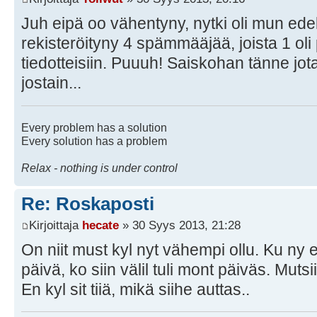
Juh eipä oo vähentyny, nytki oli mun ede
rekisteröityny 4 spämmääjää, joista 1 oli
tiedotteisiin. Puuuh! Saiskohan tänne jotai
jostain...
Every problem has a solution
Every solution has a problem
Relax - nothing is under control
Re: Roskaposti
Kirjoittaja
hecate
» 30 Syys 2013, 21:28
On niit must kyl nyt vähempi ollu. Ku ny ei
päivä, ko siin välil tuli mont päiväs. Muts
En kyl sit tiiä, mikä siihe auttas..