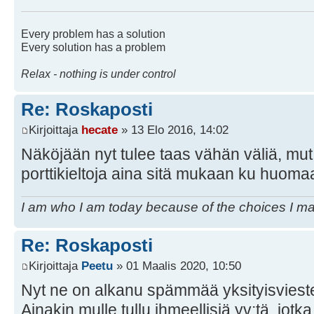
Every problem has a solution
Every solution has a problem
Relax - nothing is under control
Re: Roskaposti
Kirjoittaja
hecate
» 13 Elo 2016, 14:02
Näköjään nyt tulee taas vähän väliä, mut p
porttikieltoja aina sitä mukaan ku huom
I am who I am today because of the choices I m
Re: Roskaposti
Kirjoittaja
Peetu
» 01 Maalis 2020, 10:50
Nyt ne on alkanu spämmää yksityisviest
Ainakin mulle tullu ihmeellisiä yv:tä, jot