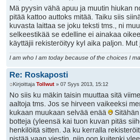
Mä pyysin vähä apuu ja muutin hiukan no
pitää kattoo auttoks mitää. Taiku siis siin
kuvasta laittaa se joku teksti tms., ni muu
selkeestikää se edelline ei ainakaa oike
käyttäjii rekisteröityy kyl aika paljon. Mut 
I am who I am today because of the choices I m
Re: Roskaposti
Kirjoittaja
Tollwut
» 07 Syys 2013, 15:12
No siis ku mäkin taisin muuttaa sitä viimek
aaltoja tms. Jos se hirveen vaikeeksi men
kukaan muukaan selvää enää
Sitähän e
botteja (yleensä kai tuon kuvan pitäs siihe
henkilöitä sitten. Ja ku kerralla rekisterö
pistää vaan viestin, niin oon kuitenki yle