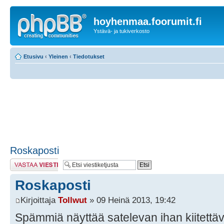
hoyhenmaa.foorumit.fi
Ystävä- ja tukiverkosto
Etusivu
‹
Yleinen
‹
Tiedotukset
Roskaposti
Lähetä vastaus
Roskaposti
Kirjoittaja
Tollwut
» 09 Heinä 2013, 19:42
Spämmiä näyttää satelevan ihan kiitettäv