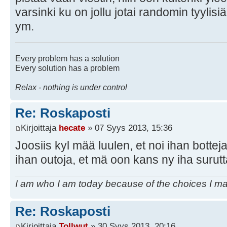
varsinki ku on jollu jotai randomin tyylisiä
ym.
Every problem has a solution
Every solution has a problem
Relax - nothing is under control
Re: Roskaposti
Kirjoittaja
hecate
» 07 Syys 2013, 15:36
Joosiis kyl mää luulen, et noi ihan bottej
ihan outoja, et mä oon kans ny iha surutta 
I am who I am today because of the choices I m
Re: Roskaposti
Kirjoittaja
Tollwut
» 30 Syys 2013, 20:16