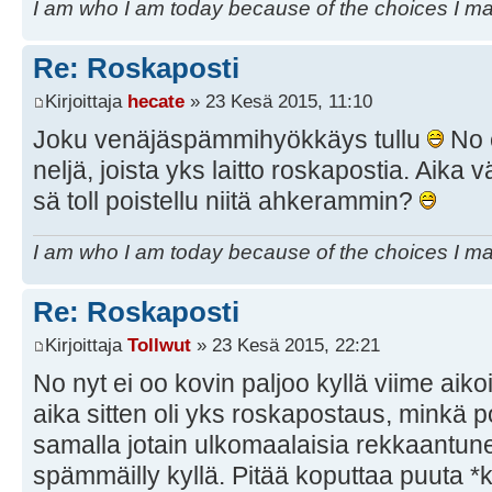
I am who I am today because of the choices I m
Re: Roskaposti
Kirjoittaja
hecate
» 23 Kesä 2015, 11:10
Joku venäjäspämmihyökkäys tullu
No e
neljä, joista yks laitto roskapostia. Aika 
sä toll poistellu niitä ahkerammin?
I am who I am today because of the choices I m
Re: Roskaposti
Kirjoittaja
Tollwut
» 23 Kesä 2015, 22:21
No nyt ei oo kovin paljoo kyllä viime aik
aika sitten oli yks roskapostaus, minkä poi
samalla jotain ulkomaalaisia rekkaantunei
spämmäilly kyllä. Pitää koputtaa puuta 