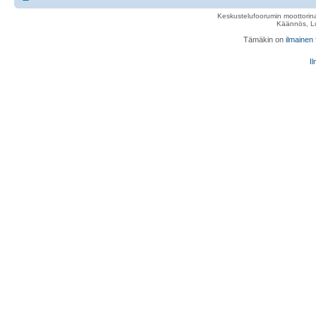
Keskustelufoorumin moottorina
Käännös, Lu
Tämäkin on
ilmainen
Il